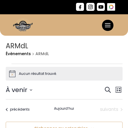
ARMdL
Évènements
ARMdL
Évènements
Aucun résultat trouvé.
Notice
Reche
Na
À venir
Recherch
Liste
de
et
Sélectionnez
vu
naviga
une
Év
Évènements
Aujourd’hui
suivants
de
Évènements
précédents
date.
vues
Évène