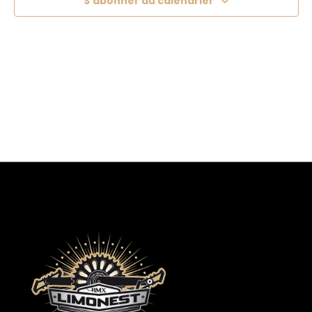
S’abonner au calendrier
Formules
Calendrier des entrainements
Infos pratiques
Démarches d’inscriptions
Calendrier
Contact