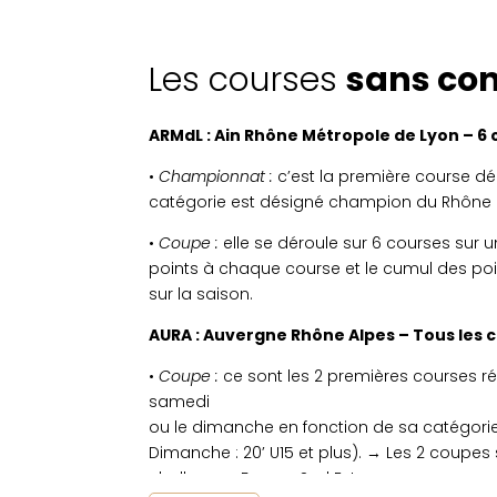
Les courses
sans con
ARMdL : Ain Rhône Métropole de Lyon – 6 c
•
Championnat :
c’est la première course d
catégorie est désigné champion du Rhône e
•
Coupe :
elle se déroule sur 6 courses sur u
points à chaque course et le cumul des po
sur la saison.
AURA : Auvergne Rhône Alpes – Tous les c
•
Coupe :
ce sont les 2 premières courses ré
samedi
ou le dimanche en fonction de sa catégorie 
Dimanche : 20’ U15 et plus). → Les 2 coupes 
challenges France Sud Est.