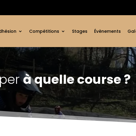
dhésion
Compétitions
Stages
Évènements
Gal
iper
à quelle course ?