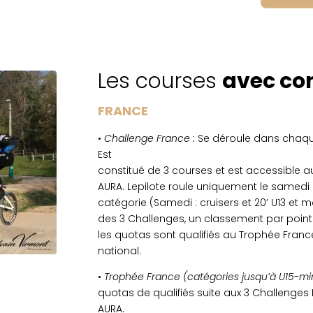
niquement le samedi ou le dimanche en
 et moins / Dimanche : 20’ U15 et plus). →
ticipation au trophée France ou
Les courses
avec co
FRANCE
 par équipes constituées par les pilotes.
•
Challenge France :
Se déroule dans chaqu
 sur 1 journée afin de favoriser la
Est
constitué de 3 courses et est accessible au
es jeunes compétiteurs au niveau régional.
AURA. Lepilote roule uniquement le samedi
catégorie (Samedi : cruisers et 20’ U13 et mo
A par zones. Ainsi, les clubs de la Loire et
des 3 Challenges, un classement par points 
les quotas sont qualifiés au Trophée Fran
national.
•
Trophée France (catégories jusqu’à U15-m
quotas de qualifiés suite aux 3 Challenges
AURA.