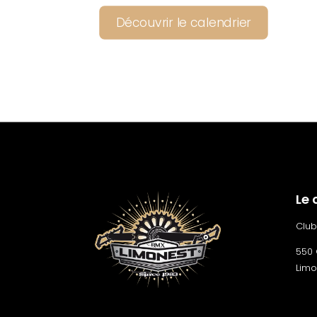
Découvrir le calendrier
Le 
Club
550 
Limo