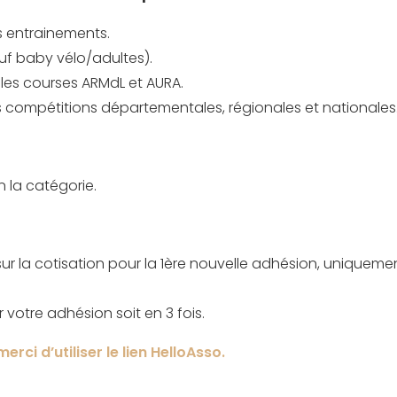
s entrainements.
auf baby vélo/adultes).
r les courses ARMdL et AURA.
s compétitions départementales, régionales et nationales
n la catégorie.
% sur la cotisation pour la 1ère nouvelle adhésion, uniquem
r votre adhésion soit en 3 fois.
erci d’utiliser le lien HelloAsso.