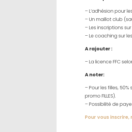
– L’adhésion pour le
– Un maillot club (s
– Les inscriptions su
– Le coaching sur le
A rajouter :
– La licence FFC selo
A noter:
– Pour les filles, 50
promo FILLES).
– Possibilité de paye
Pour vous inscrire, m