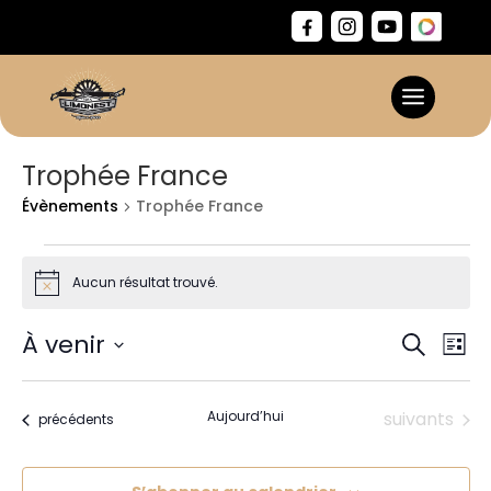
Trophée France
Évènements
Trophée France
Évènements
Aucun résultat trouvé.
Notice
Reche
Na
À venir
Recherch
Liste
de
et
Sélectionnez
vu
naviga
une
Év
Évènements
Aujourd’hui
suivants
de
Évènements
précédents
date.
vues
Évène