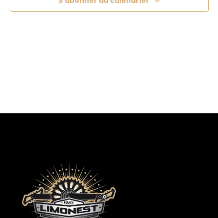
S’abonner au calendrier
Formules
Calendrier des entrainements
Infos pratiques
Démarches d’inscriptions
Calendrier
Contact