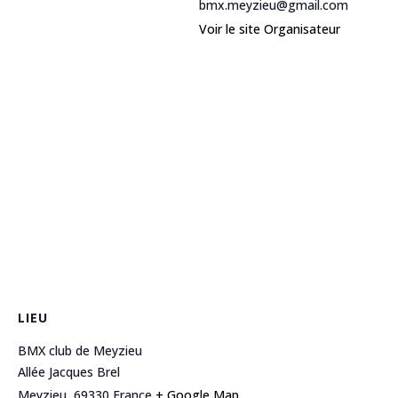
bmx.meyzieu@gmail.com
Voir le site Organisateur
LIEU
BMX club de Meyzieu
Allée Jacques Brel
Meyzieu
,
69330
France
+ Google Map